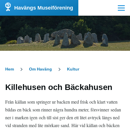
Hoppa till huvudinnehåll
Havängs Museiförening
Meny
Hem
Om Haväng
Kultur
Länkstig
Killehusen och Bäckahusen
Från källan som springer ur backen med frisk och klart vatten
bildas en bäck som rinner några hundra meter, försvinner sedan
ner i marken igen och till sist ger den ett litet avtryck längs ned
vid stranden med lite mörkare sand. Här vid källan och bäcken