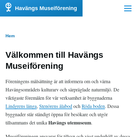
Hoppa till huvudinnehåll
Havängs Museiförening
Meny
Hem
Länkstig
Välkommen till Havängs
Museiförening
Föreningens målsättning är att informera om och värna
Havängsområdets kulturarv och särpräglade naturmiljö. De
viktigaste föremålen för vår verksamhet är byggnaderna
Lindgrens länga
,
Stenörens ålabod
och
Röda boden
. Dessa
byggnader står ständigt öppna för besökare och utgör
Havängs utemuseum
tillsammans det unika
.
Museiföreningen ansvarar för tillsyn och visst underhåll av dessa